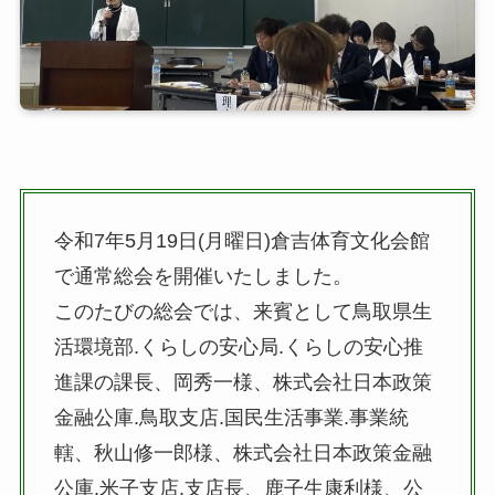
令和7年5月19日(月曜日)倉吉体育文化会館
で通常総会を開催いたしました。
このたびの総会では、来賓として鳥取県生
活環境部.くらしの安心局.くらしの安心推
進課の課長、岡秀一様、株式会社日本政策
金融公庫.鳥取支店.国民生活事業.事業統
轄、秋山修一郎様、株式会社日本政策金融
公庫.米子支店.支店長、鹿子生康利様、公