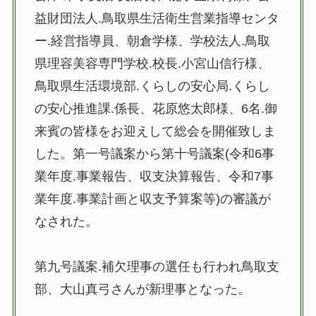
益財団法人.鳥取県生活衛生営業指導センタ
ー.経営指導員、朝倉学様、学校法人.鳥取
県理容美容専門学校.校長.小宮山信行様、
鳥取県生活環境部.くらしの安心局.くらし
の安心推進課.係長、花原悠太郎様、6名.御
来賓の皆様をお迎えして総会を開催致しま
した。第一号議案から第十号議案(令和6事
業年度.事業報告、収支決算報告、令和7事
業年度.事業計画と収支予算案等)の審議が
なされた。
第九号議案.補欠理事の選任も行われ鳥取支
部、大山真弓さんが新理事となった。